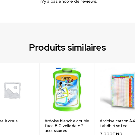
Il n'y a pas encore de reviews.
Produits similaires
se à craie
Ardoise blanche double
Ardoise carton A4
face BIC velleda + 2
tahdhiri sofed
accessoires
7,000
TND