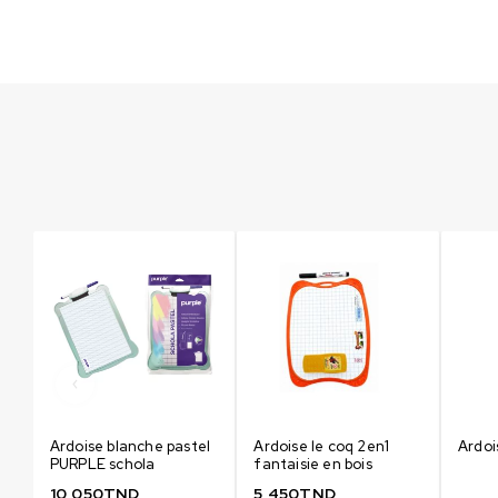
+
Ardoise blanche pastel
Ardoise le coq 2en1
Ardoi
PURPLE schola
fantaisie en bois
10,050
TND
5,450
TND