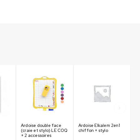
Ardoise double face
Ardoise Elkalem 2en1
Ar
(craie et stylo) LE COQ
chiffon + stylo
ch
+ 2 accessoires
6