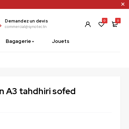
Demandez un devis
0
0
commercial@synotec.tn
Bagagerie
Jouets
n A3 tahdhiri sofed