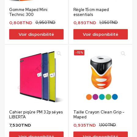
Gomme Maped Mini
Règle 15cm maped
Technic 300
essentials
0,808
TND
0,950
TND
0,893
TND
1,050
TND
Voir disponibilité
Voir disponibilité
-15%
Cahier piqûre PM 32p séyes
Taille Crayon Clean Grip -
LIBERTA
Maped
7,530
TND
0,935
TND
1,100
TND
Voir disponibilité
Voir disponibilité