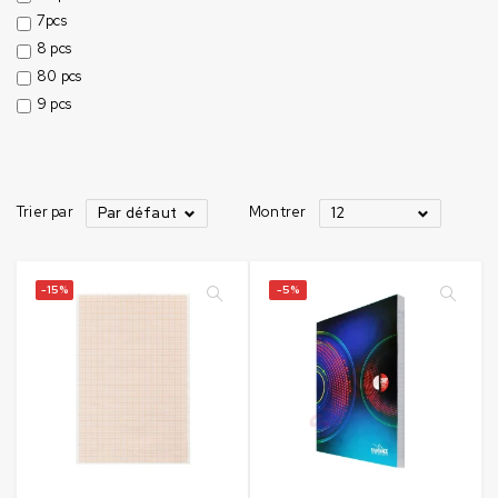
7pcs
8 pcs
80 pcs
9 pcs
Trier par
Montrer
Par défaut
12
-15%
-5%