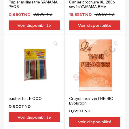
Papier millimetrie YAMAMA
Cahier brochure XL 288p
PAQ5
seyès YAMAMA BMV
0,680
TND
0,800
TND
18,953
TND
19,950
TND
Voir disponibilité
Voir disponibilité
buchette LE COQ
Crayon noir vert HB BIC
Evolution
0,600
TND
0,650
TND
Voir disponibilité
Voir disponibilité