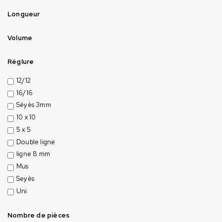
Longueur
Volume
Réglure
12/12
16/16
Séyès 3mm
10 x 10
5 x 5
Double ligne
ligne 8 mm
Mus
Seyès
Uni
Nombre de pièces