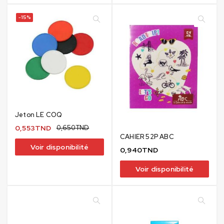
-15%
Jeton LE COQ
0,553
TND
0,650
TND
CAHIER 52P ABC
Voir disponibilité
0,940
TND
Voir disponibilité