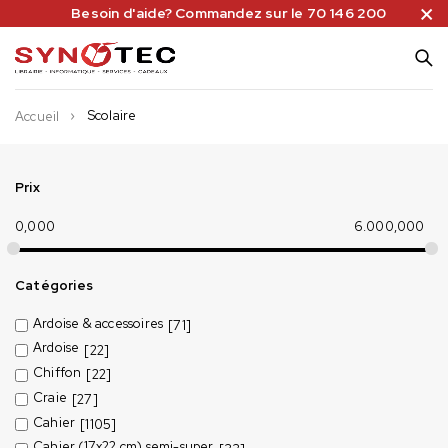
Besoin d'aide? Commandez sur le 70 146 200
Scolaire
Accueil
Prix
0,000
6.000,000
Catégories
Ardoise & accessoires
[71]
Ardoise
[22]
Chiffon
[22]
Craie
[27]
Cahier
[1105]
Cahier (17x22 cm) semi-super