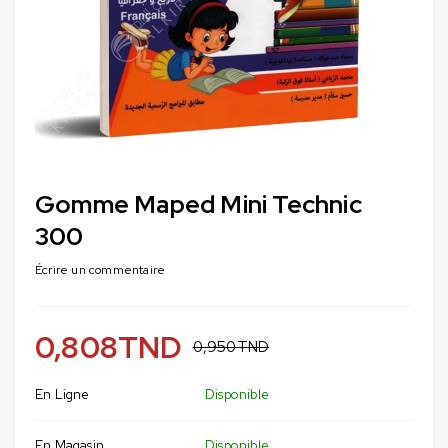
Gomme Maped Mini Technic
300
Écrire un commentaire
0,808
TND
0,950
TND
En Ligne
Disponible
En Magasin
Disponible