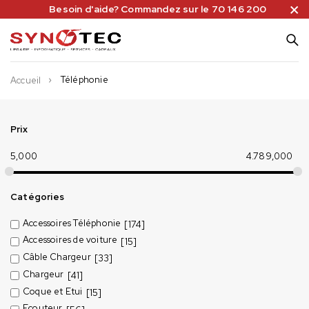
Besoin d'aide? Commandez sur le 70 146 200
Téléphonie
Accueil
Prix
5,000
4.789,000
Catégories
Accessoires Téléphonie
[174]
Accessoires de voiture
[15]
Câble Chargeur
[33]
Chargeur
[41]
Coque et Etui
[15]
Ecouteur