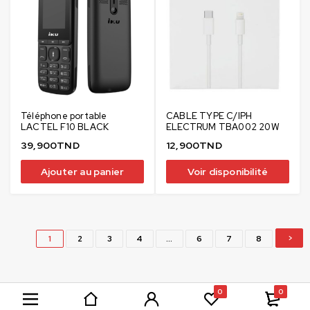
Téléphone portable
CABLE TYPE C/IPH
LACTEL F10 BLACK
ELECTRUM TBA002 20W
39,900
TND
12,900
TND
Ajouter au panier
Voir disponibilité
1
2
3
4
…
6
7
8
0
0