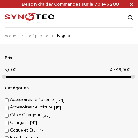
Besoin d'aide? Commandez sur le 70 146 200
Page 6
Accueil
Téléphonie
Prix
5,000
4.789,000
Catégories
Accessoires Téléphonie
[174]
Accessoires de voiture
[15]
Câble Chargeur
[33]
Chargeur
[41]
Coque et Etui
[15]
Ecouteur