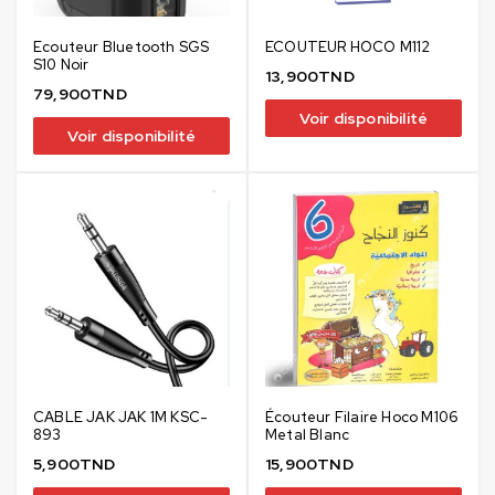
Ecouteur Bluetooth SGS
ECOUTEUR HOCO M112
S10 Noir
13,900
TND
79,900
TND
Voir disponibilité
Voir disponibilité
CABLE JAK JAK 1M KSC-
Écouteur Filaire Hoco M106
893
Metal Blanc
5,900
TND
15,900
TND