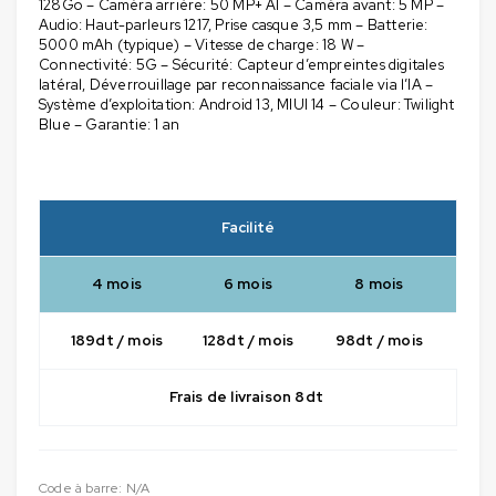
128Go – Caméra arrière: 50 MP+ AI – Caméra avant: 5 MP –
Audio: Haut-parleurs 1217, Prise casque 3,5 mm – Batterie:
5000 mAh (typique) – Vitesse de charge: 18 W –
Connectivité: 5G – Sécurité: Capteur d’empreintes digitales
latéral, Déverrouillage par reconnaissance faciale via l’IA –
Système d’exploitation: Android 13, MIUI 14 – Couleur: Twilight
Blue – Garantie: 1 an
Facilité
4 mois
6 mois
8 mois
189dt / mois
128dt / mois
98dt / mois
Frais de livraison 8dt
Code à barre:
N/A