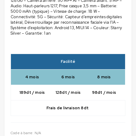
128Go – Caméra arrière: 50 MP+ AI – Caméra avant: 5 MP –
Audio: Haut-parleurs 1217, Prise casque 3,5 mm – Batterie:
5000 mAh (typique) – Vitesse de charge: 18 W –
Connectivité: 5G – Sécurité: Capteur d’empreintes digitales
latéral, Déverrouillage par reconnaissance faciale via l’IA –
Système d’exploitation: Android 13, MIUI 14 – Couleur: Starry
Silver – Garantie: 1 an
Facilité
4 mois
6 mois
8 mois
189dt / mois
128dt / mois
98dt / mois
Frais de livraison 8dt
Code à barre:
N/A