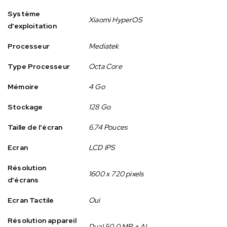
Système
Xiaomi HyperOS
d'exploitation
Processeur
Mediatek
Type Processeur
Octa Core
Mémoire
4 Go
Stockage
128 Go
Taille de l'écran
6.74 Pouces
Ecran
LCD IPS
Résolution
1600 x 720 pixels
d'écrans
Ecran Tactile
Oui
Résolution appareil
Dual 50.0 MP + AI