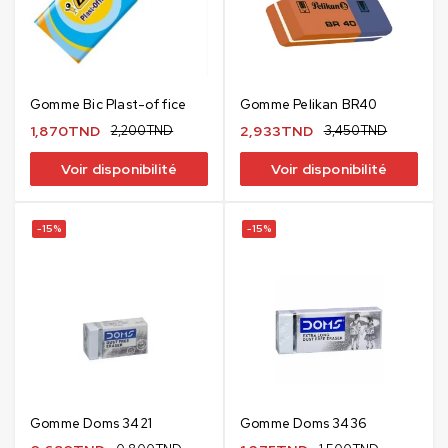
Gomme Bic Plast-office
Gomme Pelikan BR40
1,870
TND
2,200
TND
2,933
TND
3,450
TND
Voir disponibilité
Voir disponibilité
-15%
-15%
Gomme Doms 3421
Gomme Doms 3436