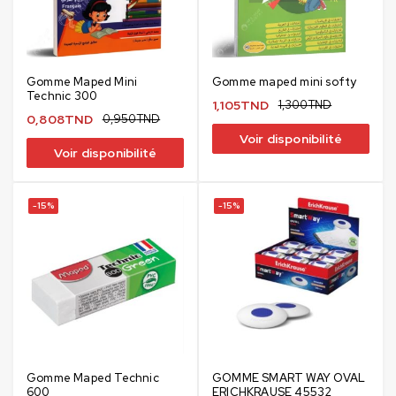
Gomme Maped Mini
Gomme maped mini softy
Technic 300
1,105
TND
1,300
TND
0,808
TND
0,950
TND
Voir disponibilité
Voir disponibilité
-15%
-15%
Gomme Maped Technic
GOMME SMART WAY OVAL
600
ERICHKRAUSE 45532