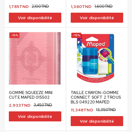
1,785
TND
2,100
TND
1,360
TND
1,600
TND
Voir disponibilité
Voir disponibilité
-15%
-15%
GOMME SQUEEZE MINI
TAILLE CRAYON-GOMME
CUTE MAPED 015502
CONNECT SOFT 2 TROUS
BLS 049220 MAPED
2,933
TND
3,450
TND
11,348
TND
13,350
TND
Voir disponibilité
Voir disponibilité