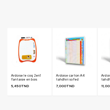
Ardoise le coq 2en1
Ardoise carton A4
Ardoi
fantaisie en bois
tahdhiri sofed
tahdh
5,450
TND
7,000
TND
11,0