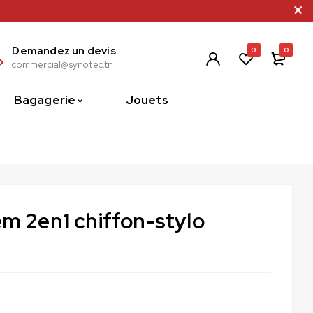
Demandez un devis
0
0
commercial@synotec.tn
Bagagerie
Jouets
em 2en1 chiffon-stylo