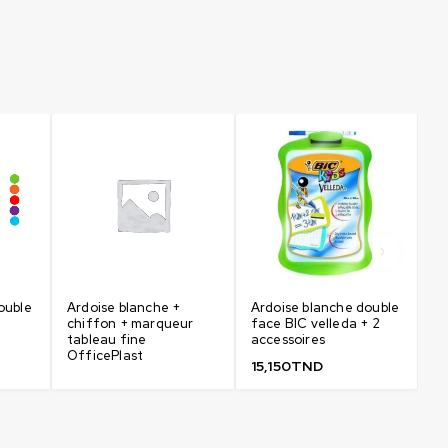
ouble
Ardoise blanche +
Ardoise blanche double
Ar
chiffon + marqueur
face BIC velleda + 2
tableau fine
accessoires
OfficePlast
15,150
TND