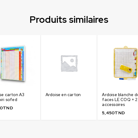
Produits similaires
se carton A3
Ardoise en carton
Ardoise blanche d
iri sofed
faces LE COQ + 2
accessoires
00
TND
5,450
TND