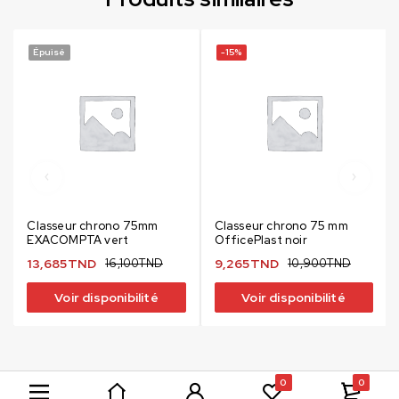
Épuisé
-15%
Classeur chrono 75mm
Classeur chrono 75 mm
EXACOMPTA vert
OfficePlast noir
13,685
TND
16,100
TND
9,265
TND
10,900
TND
Voir disponibilité
Voir disponibilité
0
0