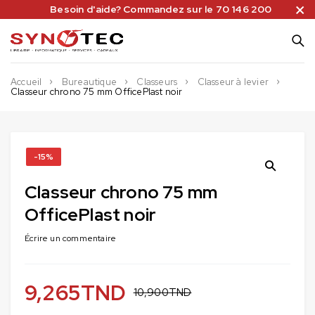
Besoin d'aide? Commandez sur le 70 146 200
Accueil
Bureautique
Classeurs
Classeur à levier
Classeur chrono 75 mm OfficePlast noir
-15%
Classeur chrono 75 mm
OfficePlast noir
Écrire un commentaire
9,265
TND
10,900
TND