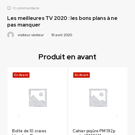
0 commentaire
Les meilleures TV 2020 : les bons plans à ne
pas manquer
visiteur visiteur
19 avril 2020
Produit en avant
En Avant
En Avant
Boîte de 10 craies
Cahier piqûre PM 192p
C