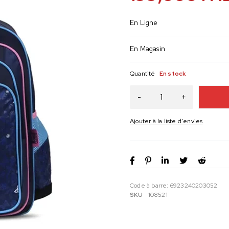
En Ligne
En Magasin
Quantité
En stock
Code à barre:
6923240203052
SKU
108521