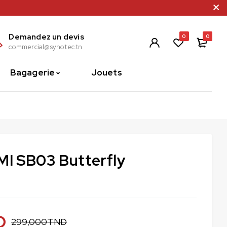
Demandez un devis
0
0
commercial@synotec.tn
Bagagerie
Jouets
MI SB03 Butterfly
D
299,000
TND