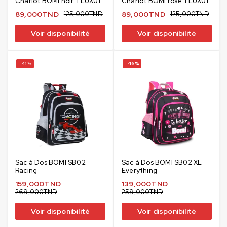
Chariot BOMi noir TLUX01
Chariot BOMi rose TLUX01
89,000
TND
125,000
TND
89,000
TND
125,000
TND
Voir disponibilité
Voir disponibilité
-41%
-46%
Sac à Dos BOMI SB02
Sac à Dos BOMI SB02 XL
Racing
Everything
159,000
TND
139,000
TND
269,000
TND
259,000
TND
Voir disponibilité
Voir disponibilité