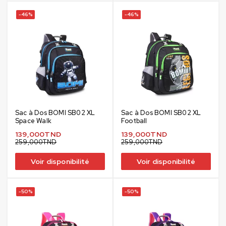
-46%
-46%
Sac à Dos BOMI SB02 XL
Sac à Dos BOMI SB02 XL
Space Walk
Football
139,000
TND
139,000
TND
259,000
TND
259,000
TND
Voir disponibilité
Voir disponibilité
-50%
-50%