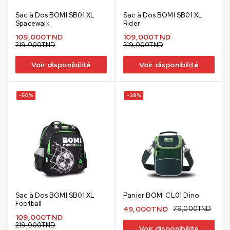
Sac à Dos BOMI SB01 XL
Sac à Dos BOMI SB01 XL
Spacewalk
Rider
109,000
TND
109,000
TND
219,000
TND
219,000
TND
Voir disponibilité
Voir disponibilité
-50%
-38%
Sac à Dos BOMI SB01 XL
Panier BOMI CL01 Dino
Football
49,000
TND
79,000
TND
109,000
TND
219,000
TND
Voir disponibilité