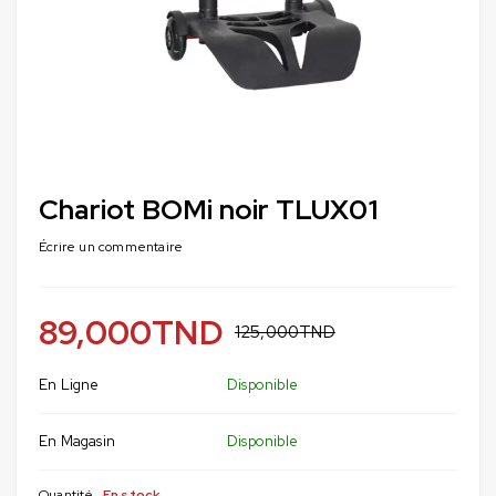
Chariot BOMi noir TLUX01
Écrire un commentaire
89,000
TND
125,000
TND
En Ligne
Disponible
En Magasin
Disponible
Quantité
En stock