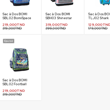
Sac à Dos BOMI
Sac à Dos BOMI
Sac à Dos BO
SBL02 BomiSpace
SBH03 Shinestar
TLJ02 Shark
219,000
TND
319,000
TND
129,000
TN
319,000
TND
399,000
TND
179,000
TND
Épuisé
Sac à Dos BOMI
SBL02 Football
219,000
TND
319,000
TND