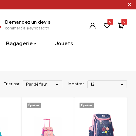
Demandez un devis
0
0
commercial@synotec.tn
Bagagerie
Jouets
Trier par
Montrer
Par défaut
12
Épuisé
Épuisé