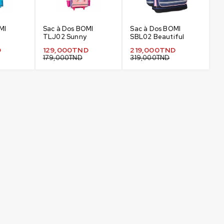
MI
Sac à Dos BOMI
Sac à Dos BOMI
TLJ02 Sunny
SBL02 Beautiful
D
129,000
TND
219,000
TND
179,000
TND
319,000
TND