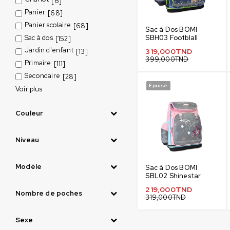
[6]
Panier
[68]
Panier scolaire
[68]
Sac à Dos BOMI
Sac à dos
SBH03 Footblall
[152]
Jardin d'enfant
319,000
TND
[13]
399,000
TND
Primaire
[111]
Secondaire
[28]
Épuisé
Voir plus
Couleur
Niveau
Modèle
Sac à Dos BOMI
SBL02 Shinestar
219,000
TND
Nombre de poches
319,000
TND
Sexe