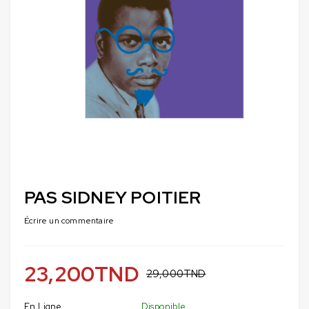
PAS SIDNEY POITIER
Écrire un commentaire
23,200
TND
29,000
TND
En Ligne
Disponible