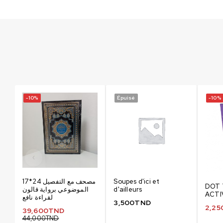
-10%
Épuisé
-10%
17*24 مصحف مع التفصيل
Soupes d'ici et
DOT 
الموضوعي برواية قالون
d'ailleurs
ACTI
D
لقراءة نافع
3,500
TND
2,25
39,600
TND
44,000
TND