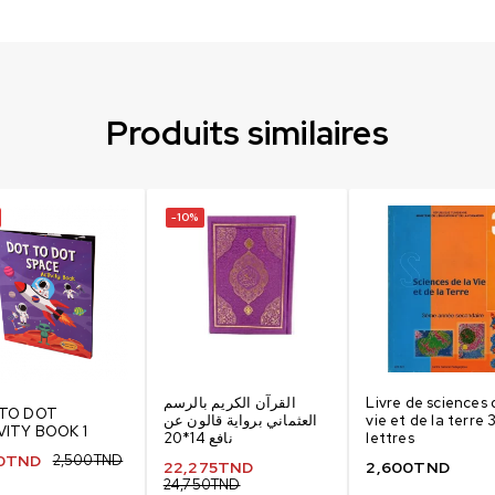
Produits similaires
-10%
القرآن الكريم بالرسم
Livre de sciences 
TO DOT
العثماني برواية قالون عن
vie et de la terre 
VITY BOOK 1
نافع 14*20
lettres
0
TND
2,500
TND
22,275
TND
2,600
TND
24,750
TND