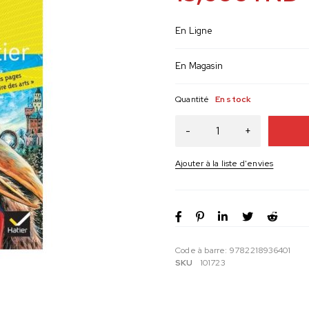
En Ligne
En Magasin
Quantité
En stock
Code à barre:
9782218936401
SKU
101723