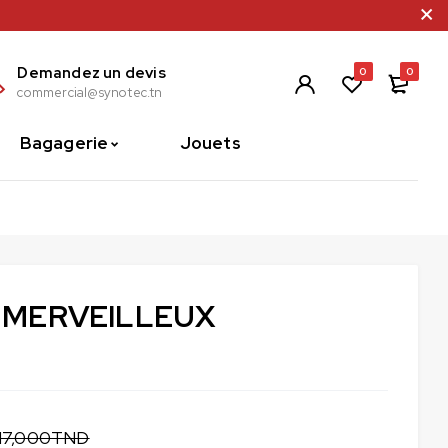
Demandez un devis
0
0
commercial@synotec.tn
Bagagerie
Jouets
 MERVEILLEUX
17,000
TND