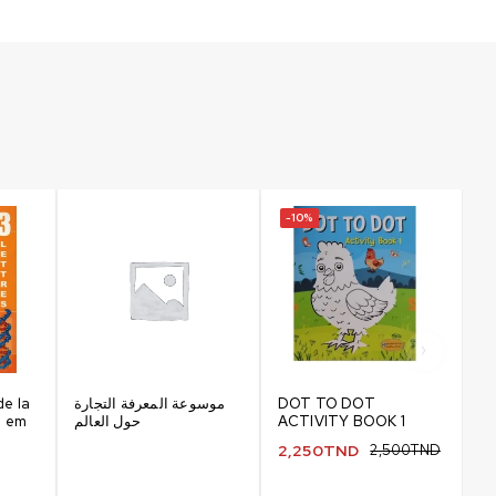
-10%
-
de la
موسوعة المعرفة التجارة
DOT TO DOT
M
3 em
حول العالم
ACTIVITY BOOK 1
de
2,250
TND
2,500
TND
2