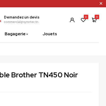
Demandez un devis
0
0
commercial@synotec.tn
Bagagerie
Jouets
ble Brother TN450 Noir