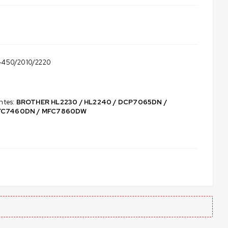
N-450/2010/2220
ntes:
BROTHER HL2230 / HL2240 / DCP7065DN /
MFC7460DN / MFC7860DW