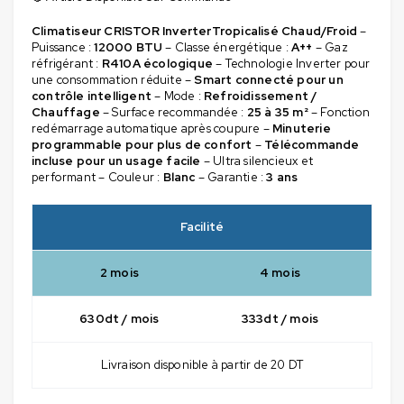
Climatiseur CRISTOR InverterTropicalisé Chaud/Froid
–
Puissance :
12000 BTU
– Classe énergétique :
A++
– Gaz
réfrigérant :
R410A écologique
– Technologie Inverter pour
une consommation réduite –
Smart connecté pour un
contrôle intelligent
– Mode :
Refroidissement /
Chauffage
– Surface recommandée :
25 à 35 m²
– Fonction
redémarrage automatique après coupure –
Minuterie
programmable pour plus de confort
–
Télécommande
incluse pour un usage facile
– Ultra silencieux et
performant – Couleur :
Blanc
– Garantie :
3 ans
Facilité
2 mois
4 mois
630dt / mois
333dt / mois
Livraison disponible à partir de 20 DT