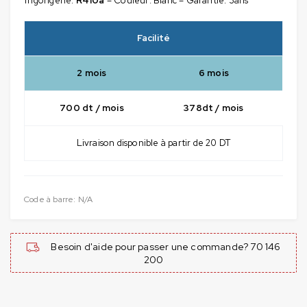
frigorigène:
R410a
– Couleur: Blanc – Garantie: 3ans
Facilité
2 mois
6 mois
700 dt / mois
378dt / mois
Livraison disponible à partir de 20 DT
Code à barre:
N/A
Besoin d'aide pour passer une commande? 70 146
200