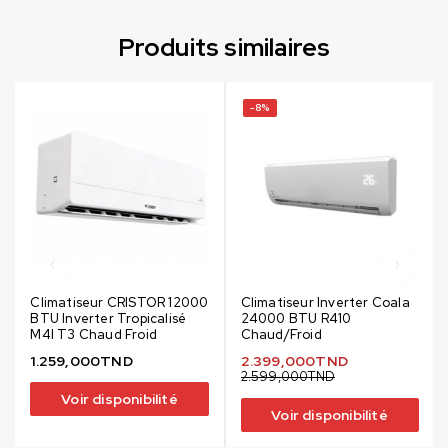
Produits similaires
-8%
Climatiseur CRISTOR 12000
Climatiseur Inverter Coala
BTU Inverter Tropicalisé
24000 BTU R410
M4I T3 Chaud Froid
Chaud/Froid
1.259,000
TND
2.399,000
TND
2.599,000
TND
Voir disponibilité
Voir disponibilité