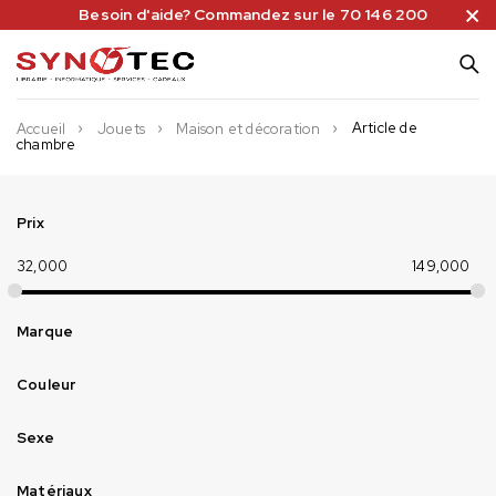
Besoin d'aide? Commandez sur le 70 146 200
Article de
Accueil
Jouets
Maison et décoration
chambre
Prix
32,000
149,000
Marque
Couleur
Sexe
Matériaux