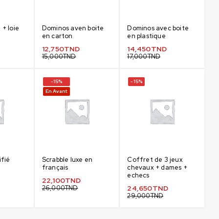
+ loie
Dominos aven boite
Dominos avec boite
en carton
en plastique
12,750
TND
14,450
TND
15,000
TND
17,000
TND
-15%
-15%
En Avant
ifié
Scrabble luxe en
Coffret de 3 jeux
français
chevaux + dames +
echecs
22,100
TND
26,000
TND
24,650
TND
29,000
TND