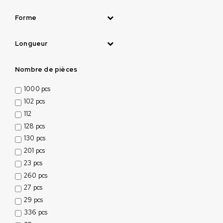
Forme
Longueur
Nombre de pièces
1000 pcs
102 pcs
112
128 pcs
130 pcs
201 pcs
23 pcs
260 pcs
27 pcs
29 pcs
336 pcs