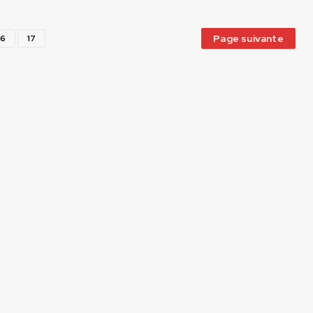
Page suivante
16
17