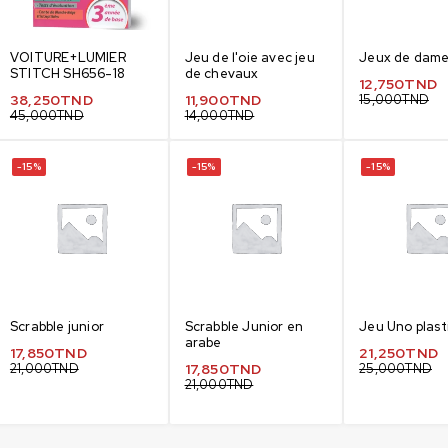
VOITURE+LUMIER
Jeu de l'oie avec jeu
Jeux de dame 
STITCH SH656-18
de chevaux
12,750
TND
38,250
TND
11,900
TND
15,000
TND
45,000
TND
14,000
TND
-15%
-15%
-15%
Scrabble junior
Scrabble Junior en
Jeu Uno plast
arabe
17,850
TND
21,250
TND
21,000
TND
17,850
TND
25,000
TND
21,000
TND