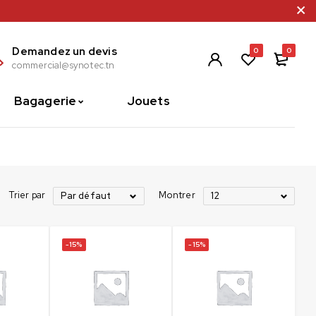
Demandez un devis
0
0
commercial@synotec.tn
Bagagerie
Jouets
Trier par
Montrer
Par défaut
12
-15%
-15%