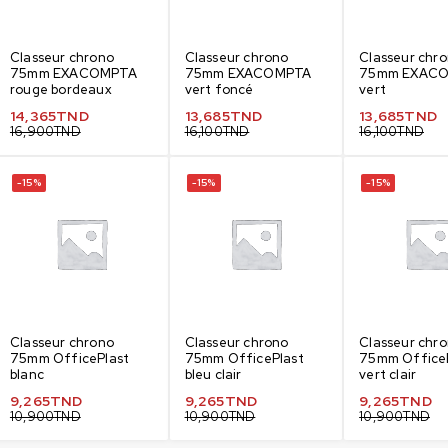
Classeur chrono
Classeur chrono
Classeur chr
75mm EXACOMPTA
75mm EXACOMPTA
75mm EXAC
rouge bordeaux
vert foncé
vert
14,365
TND
13,685
TND
13,685
TND
16,900
TND
16,100
TND
16,100
TND
-15%
-15%
-15%
Classeur chrono
Classeur chrono
Classeur chr
75mm OfficePlast
75mm OfficePlast
75mm Office
blanc
bleu clair
vert clair
9,265
TND
9,265
TND
9,265
TND
10,900
TND
10,900
TND
10,900
TND