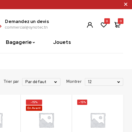
Demandez un devis
0
0
commercial@synotec.tn
Bagagerie
Jouets
Trier par
Montrer
Par défaut
12
-15%
-15%
En Avant