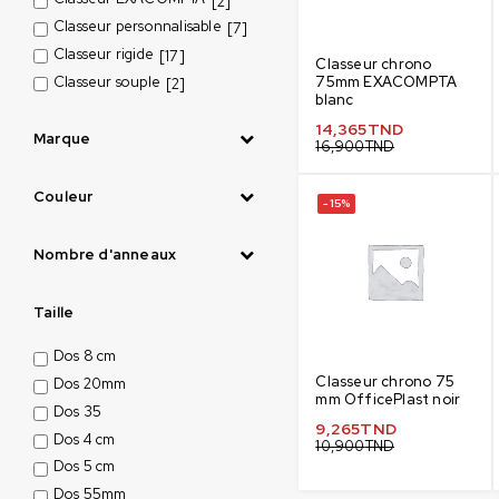
[2]
Classeur personnalisable
[7]
Classeur rigide
[17]
Classeur chrono
Classeur souple
75mm EXACOMPTA
[2]
blanc
14,365
TND
Marque
16,900
TND
Couleur
-15%
Nombre d'anneaux
Taille
Dos 8 cm
Classeur chrono 75
Dos 20mm
mm OfficePlast noir
Dos 35
9,265
TND
Dos 4 cm
10,900
TND
Dos 5 cm
Dos 55mm