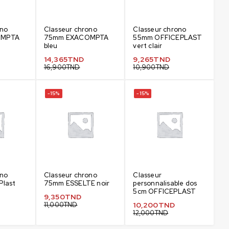
ono
Classeur chrono
Classeur chrono
OMPTA
75mm EXACOMPTA
55mm OFFICEPLAST
bleu
vert clair
14,365
TND
9,265
TND
16,900
TND
10,900
TND
-15%
-15%
ono
Classeur chrono
Classeur
Plast
75mm ESSELTE noir
personnalisable dos
5cm OFFICEPLAST
9,350
TND
11,000
TND
10,200
TND
12,000
TND