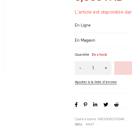
L'article est disponible d
En Ligne
En Magasin
Quantité
En stock
Code à barre:
6193005070049
SKU
14147