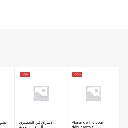
-10%
-10%
É
تعلم
الاشراق في التحضيري
Plaisir de lire pour
الأشغال اليدوية
débutants t1