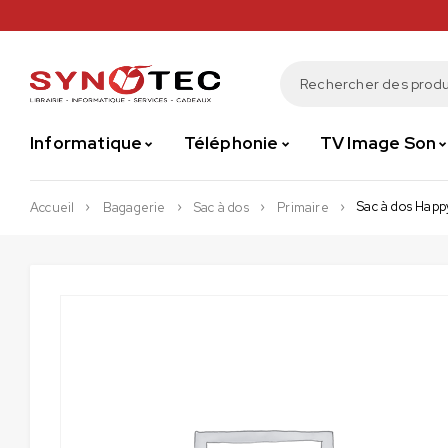
Informatique
Téléphonie
TV Image Son
Sac à dos Hap
Accueil
Bagagerie
Sac à dos
Primaire