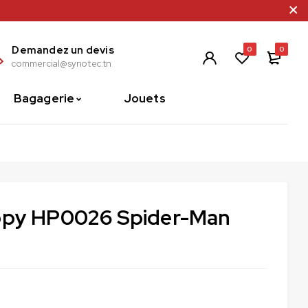
Demandez un devis
0
0
commercial@synotec.tn
Bagagerie
Jouets
ppy HP0026 Spider-Man