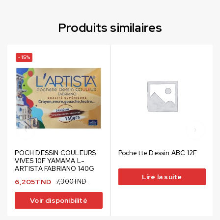
Produits similaires
-15%
POCH DESSIN COULEURS
Pochette Dessin ABC 12F
VIVES 10F YAMAMA L-
ARTISTA FABRIANO 140G
Lire la suite
6,205
TND
7,300
TND
Voir disponibilité