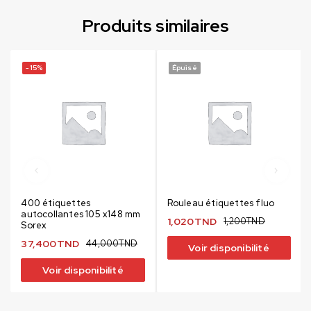
Produits similaires
-15%
Épuisé
400 étiquettes
Rouleau étiquettes fluo
autocollantes 105 x148 mm
1,020
TND
1,200
TND
Sorex
37,400
TND
44,000
TND
Voir disponibilité
Voir disponibilité