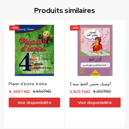
Produits similaires
-10%
-10%
Plaisir d'écrire 4 éme
أوصيك بحسن الخط سنة 2
4,455
TND
4,950
TND
3,825
TND
4,250
TND
Voir disponibilité
Voir disponibilité