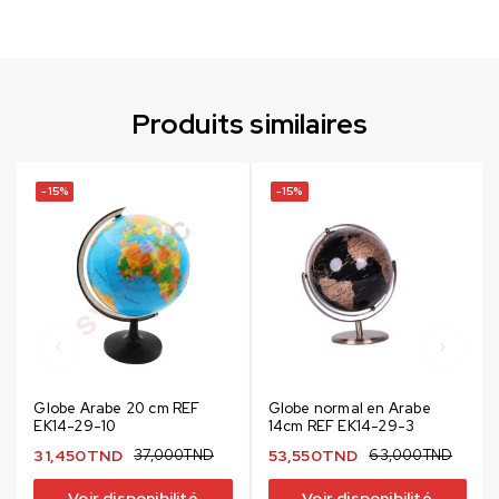
Produits similaires
-15%
-15%
Globe Arabe 20 cm REF
Globe normal en Arabe
EK14-29-10
14cm REF EK14-29-3
31,450
TND
37,000
TND
53,550
TND
63,000
TND
Voir disponibilité
Voir disponibilité