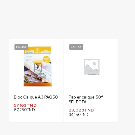
Épuisé
Épuisé
Bloc Calque A3 PAQ50
Papier calque 50f
SELECTA
57,163
TND
67,250
TND
29,028
TND
34,150
TND