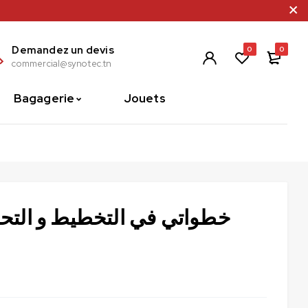
Demandez un devis
0
0
commercial@synotec.tn
Bagagerie
Jouets