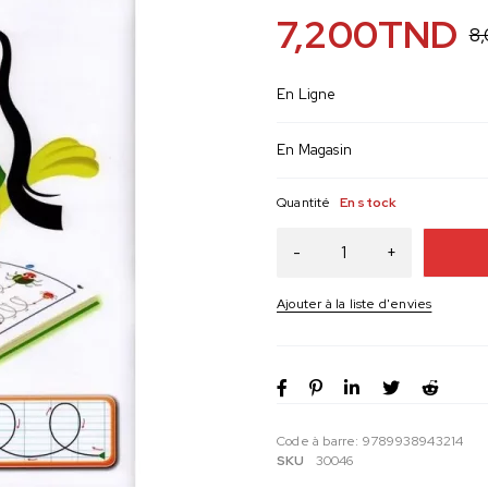
7,200
TND
8
En Ligne
En Magasin
Quantité
En stock
Code à barre:
9789938943214
SKU
30046