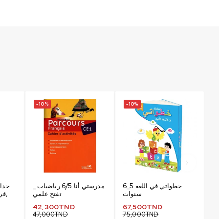
-10%
-10%
-
ءة
خطواتي في اللغة 5_6
مدرستي أنا 6/5 رياضيات _
حدائ
نة
سنوات
تفتح علمي
42,300
TND
67,500
TND
47,000
TND
75,000
TND
3