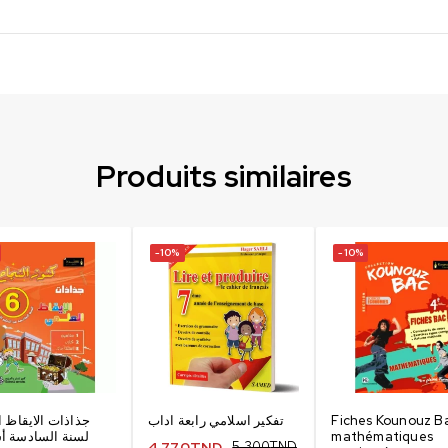
Produits similaires
-10%
-10%
جذاذات الايقاظ ا
تفكير اسلامي رابعة اداب
Fiches Kounouz B
لسنة السادسة 
mathématiques
4,770
TND
5,300
TND