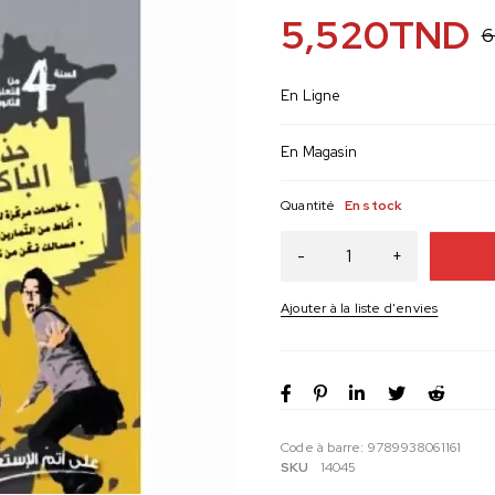
5,520
TND
6
En Ligne
En Magasin
Quantité
En stock
Code à barre:
9789938061161
SKU
14045