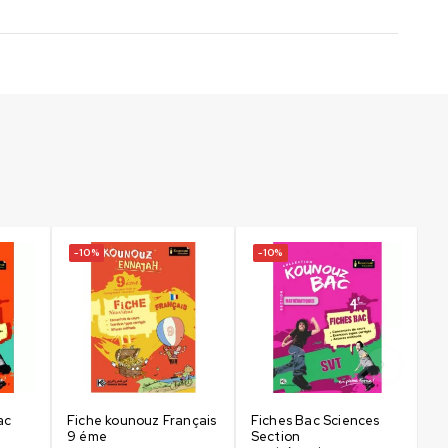
-10%
-10%
-
ac
Fiche kounouz Français
Fiches Bac Sciences
Fi
9 éme
Section
se