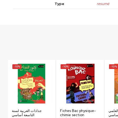
Type
resumé
-10%
-10%
-10%
جذاذات العربية لسنة
Fiches Bac physique-
لعلمي
التاسعة أساسي
chimie section
أساسي