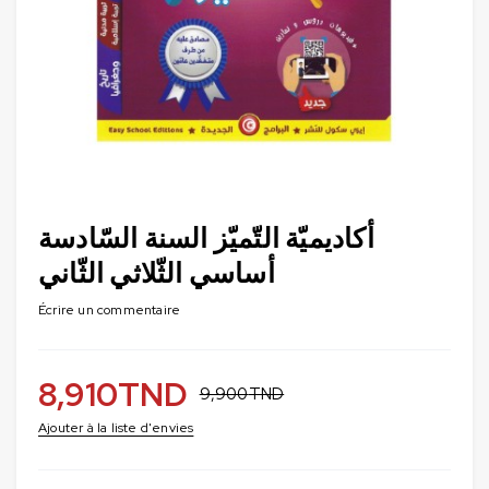
أكاديميّة التّميّز السنة السّادسة
أساسي الثّلاثي الثّاني
Écrire un commentaire
8,910
TND
9,900
TND