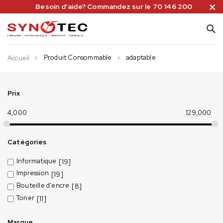
Besoin d'aide? Commandez sur le 70 146 200
Produit Consommable
adaptable
Accueil
Prix
4,000
129,000
Catégories
Informatique
[19]
Impression
[19]
Bouteille d'encre
[8]
Toner
[11]
Marque