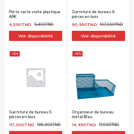
Porte carte visite plastique
Garniture de bureau 6
ARK
pièces en bois
4,590
TND
5,400
TND
90,950
TND
107,000
TND
Voir disponibilité
Voir disponibilité
-15%
-15%
Garniture de bureau 5
Organiseur de bureau
pièces en bois
métal Bleu
117,300
TND
138,000
TND
14,450
TND
17,000
TND