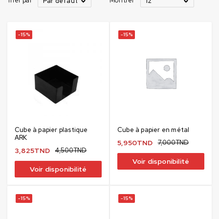
Trier par
Montrer
Par défaut
12
-15%
-15%
Cube à papier plastique
Cube à papier en métal
ARK
5,950
TND
7,000
TND
3,825
TND
4,500
TND
Voir disponibilité
Voir disponibilité
-15%
-15%