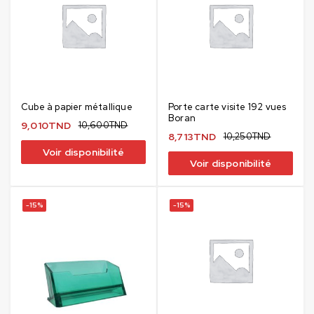
Cube à papier métallique
Porte carte visite 192 vues
Boran
9,010
TND
10,600
TND
8,713
TND
10,250
TND
Voir disponibilité
Voir disponibilité
-15%
-15%