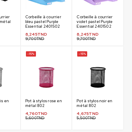
urrier
Corbeille à courrier
Corbeille à courrier
 métal
bleu pastel Purple
violet pastel Purple
Essential 2401502
Essential 2401502
8,245
TND
8,245
TND
9,700
TND
9,700
TND
-15%
-15%
ris en
Pot à stylos rose en
Pot à stylos noir en
métal 802
métal 802
4,760
TND
4,675
TND
5,600
TND
5,500
TND