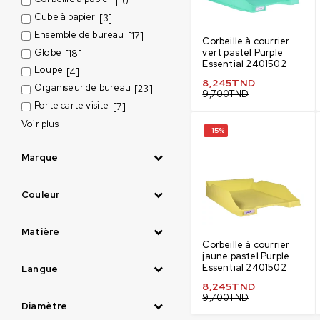
[10]
Cube à papier
[3]
Ensemble de bureau
[17]
Corbeille à courrier
Globe
vert pastel Purple
[18]
Essential 2401502
Loupe
[4]
8,245
TND
Organiseur de bureau
[23]
9,700
TND
Porte carte visite
[7]
Voir plus
-15%
Marque
Couleur
Matière
Corbeille à courrier
jaune pastel Purple
Essential 2401502
Langue
8,245
TND
9,700
TND
Diamètre