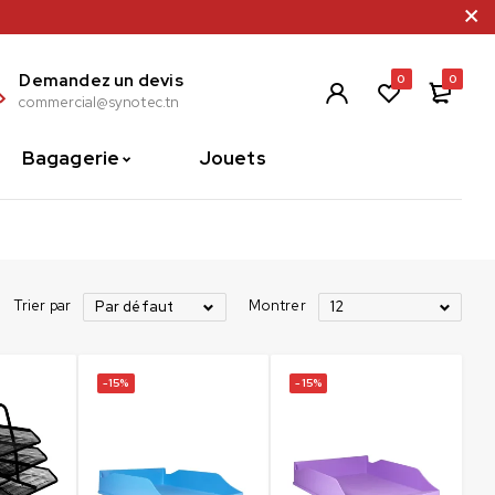
Demandez un devis
0
0
commercial@synotec.tn
Bagagerie
Jouets
Trier par
Montrer
Par défaut
12
-15%
-15%