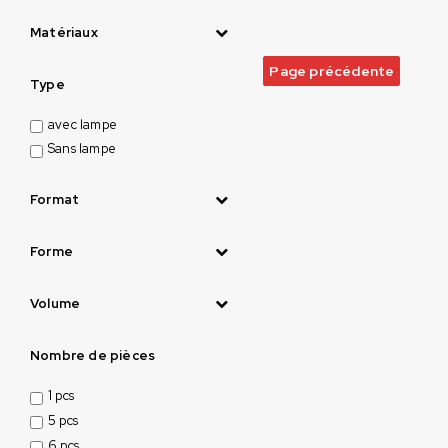
Matériaux
Page précédente
Type
avec lampe
Sans lampe
Format
Forme
Volume
Nombre de pièces
1 pcs
5 pcs
6 pcs