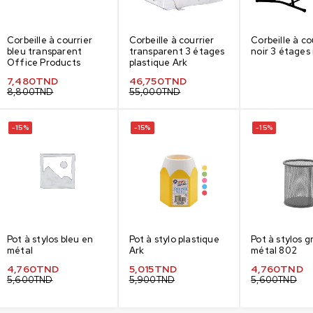
Corbeille à courrier
Corbeille à courrier
Corbeille à co
bleu transparent
transparent 3 étages
noir 3 étages
Office Products
plastique Ark
7,480
TND
46,750
TND
8,800
TND
55,000
TND
-15%
-15%
-15%
Pot à stylos bleu en
Pot à stylo plastique
Pot à stylos g
métal
Ark
métal 802
4,760
TND
5,015
TND
4,760
TND
5,600
TND
5,900
TND
5,600
TND