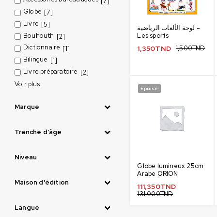
[7]
Globe
[7]
Livre
[5]
لوحة الألعاب الرياضية -
Bouhouth
Les sports
[2]
Dictionnaire
1,350
TND
1,500
TND
[1]
Bilingue
[1]
Livre préparatoire
[2]
Voir plus
Épuisé
Marque
Tranche d'âge
Niveau
Globe lumineux 25cm
Arabe ORION
Maison d'édition
111,350
TND
131,000
TND
Langue