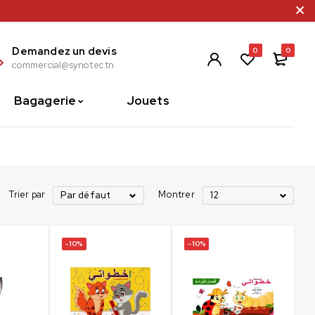
Demandez un devis
0
0
commercial@synotec.tn
Bagagerie
Jouets
Trier par
Montrer
Par défaut
12
-10%
-10%