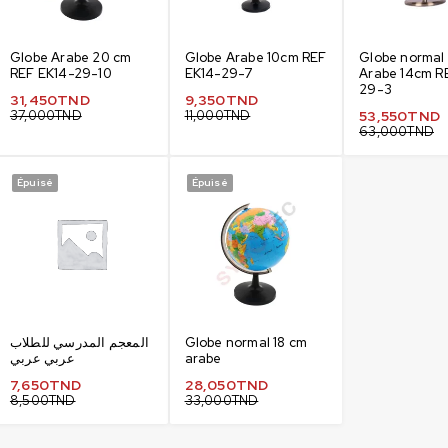
Globe Arabe 20 cm
Globe Arabe 10cm REF
Globe normal
REF EK14-29-10
EK14-29-7
Arabe 14cm R
29-3
31,450
TND
9,350
TND
37,000
TND
11,000
TND
53,550
TND
63,000
TND
Épuisé
Épuisé
المعجم المدرسي للطلاب
Globe normal 18 cm
عربي عربي
arabe
7,650
TND
28,050
TND
8,500
TND
33,000
TND