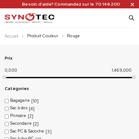
Besoin d'aide? Commandez sur le 70 146 200
Produit Couleur
Rouge
Accueil
Prix
0,000
1.469,000
Catégories
Bagagerie
[10]
Sac à dos
[4]
Primaire
[2]
Secondaire
[2]
Sac PC & Sacoche
[3]
Sac à dos PC