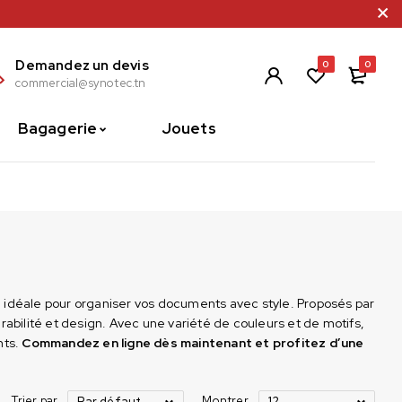
Demandez un devis
0
0
commercial@synotec.tn
Bagagerie
Jouets
ion idéale pour organiser vos documents avec style. Proposés par
urabilité et design. Avec une variété de couleurs et de motifs,
nts.
Commandez en ligne dès maintenant
et profitez d’une
Trier par
Montrer
Par défaut
12