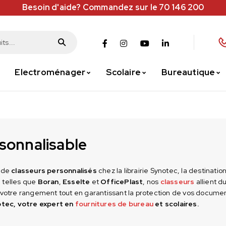
Besoin d'aide? Commandez sur le 70 146 200
Electroménager
Scolaire
Bureautique
sonnalisable
n de
classeurs personnalisés
chez la librairie Synotec, la destinat
 telles que
Boran
,
Esselte
et
OfficePlast
, nos
classeurs
allient d
 votre rangement tout en garantissant la protection de vos docume
otec, votre expert en
fournitures de bureau
et scolaires.