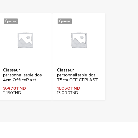
Épuisé
Épuisé
Classeur
Classeur
personnalisable dos
personnalisable dos
4cm OfficePlast
7.5cm OFFICEPLAST
9,478
TND
11,050
TND
11,150
TND
13,000
TND