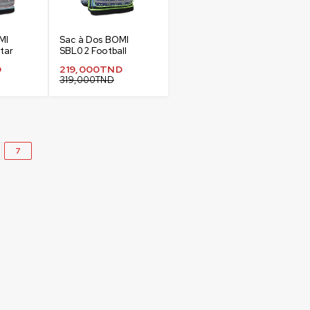
MI
Sac à Dos BOMI
tar
SBL02 Football
D
219,000
TND
319,000
TND
7