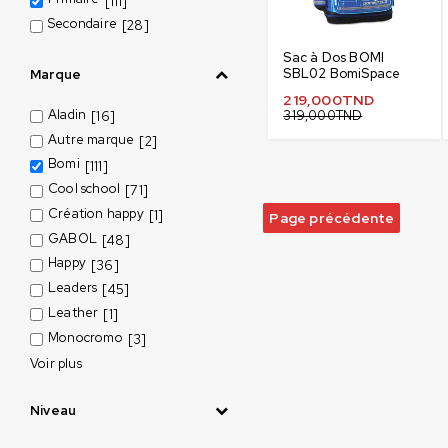
[111]
Secondaire
[28]
Sac à Dos BOMI
SBL02 BomiSpace
Marque
219,000
TND
Aladin
319,000
TND
[16]
Autre marque
[2]
Bomi
[111]
Cool school
[71]
Création happy
[1]
Page précédente
GABOL
[48]
Happy
[36]
Leaders
[45]
Leather
[1]
Monocromo
[3]
Voir plus
Niveau