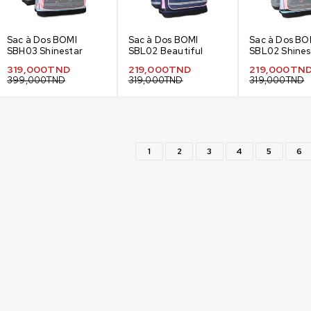
Sac à Dos BOMI
Sac à Dos BOMI
Sac à Dos BO
SBH03 Shinestar
SBL02 Beautiful
SBL02 Shines
319,000
TND
219,000
TND
219,000
TN
399,000
TND
319,000
TND
319,000
TND
1
2
3
4
5
6